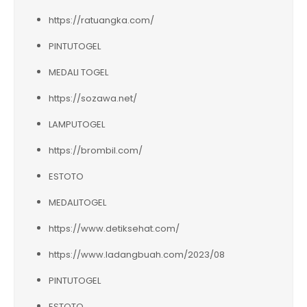
https://ratuangka.com/
PINTUTOGEL
MEDALI TOGEL
https://sozawa.net/
LAMPUTOGEL
https://brombil.com/
ESTOTO
MEDALITOGEL
https://www.detiksehat.com/
https://www.ladangbuah.com/2023/08
PINTUTOGEL
ESTOTO