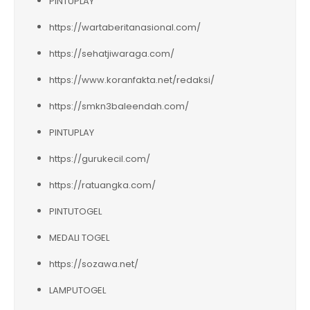
PINTUPLAY
https://wartaberitanasional.com/
https://sehatjiwaraga.com/
https://www.koranfakta.net/redaksi/
https://smkn3baleendah.com/
PINTUPLAY
https://gurukecil.com/
https://ratuangka.com/
PINTUTOGEL
MEDALI TOGEL
https://sozawa.net/
LAMPUTOGEL