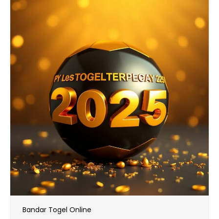
Bandar Togel Online