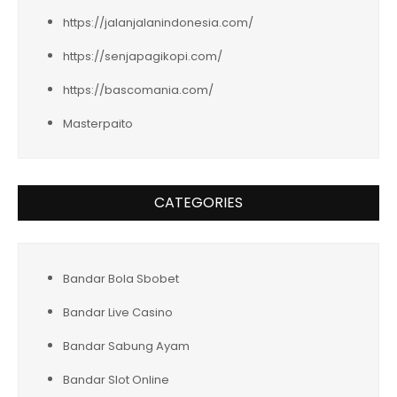
https://jalanjalanindonesia.com/
https://senjapagikopi.com/
https://bascomania.com/
Masterpaito
CATEGORIES
Bandar Bola Sbobet
Bandar Live Casino
Bandar Sabung Ayam
Bandar Slot Online