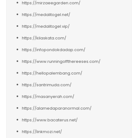
https://mirzaeegarden.com/
https://medalitogel.net/
https://medalitogel.vip/
https://kilaskata.com/
https://infopondokdadap.com/
https://www.runningoffthereeses.com/
https://hellopalembang.com/
https://santrimuda.com/
https://masanyerah.com/
https://alamedaparanormal.com/
https://www.bacaterus.net/
https://linkmozi.net/