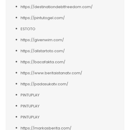
https://destinationdebtfreedom.com/
https://pintutogel.com/
ESTOTO
https://givenwim.com/
https://allstartoto.com/
https://bacafakta.com/
https://www.beritaistanatv.com/
https://padasukatv.com/
PINTUPLAY
PINTUPLAY
PINTUPLAY
https://markasberita.com/