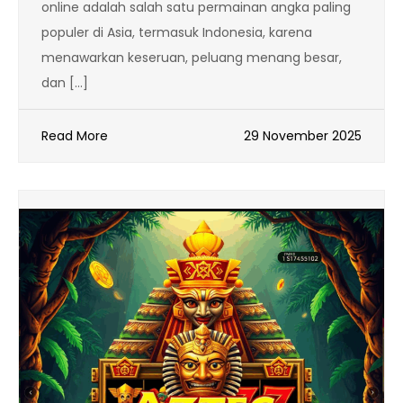
online adalah salah satu permainan angka paling
populer di Asia, termasuk Indonesia, karena
menawarkan keseruan, peluang menang besar,
dan […]
Read More
29 November 2025