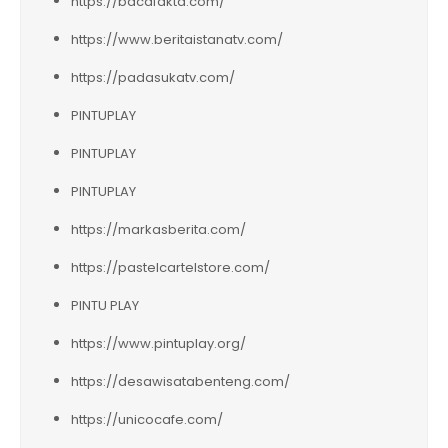
https://bacafakta.com/
https://www.beritaistanatv.com/
https://padasukatv.com/
PINTUPLAY
PINTUPLAY
PINTUPLAY
https://markasberita.com/
https://pastelcartelstore.com/
PINTU PLAY
https://www.pintuplay.org/
https://desawisatabenteng.com/
https://unicocafe.com/