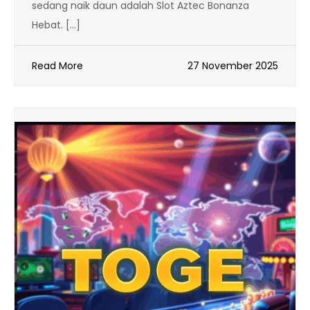
sedang naik daun adalah Slot Aztec Bonanza
Hebat. […]
Read More
27 November 2025