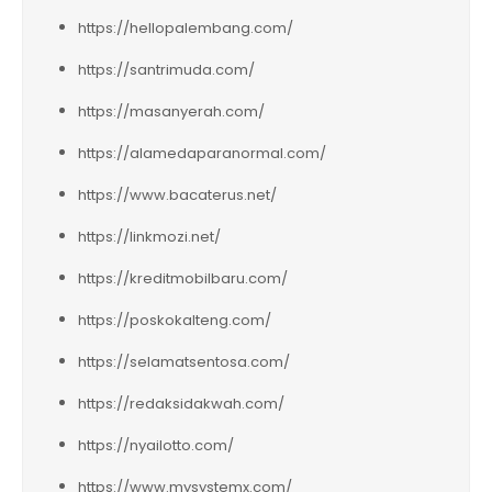
https://hellopalembang.com/
https://santrimuda.com/
https://masanyerah.com/
https://alamedaparanormal.com/
https://www.bacaterus.net/
https://linkmozi.net/
https://kreditmobilbaru.com/
https://poskokalteng.com/
https://selamatsentosa.com/
https://redaksidakwah.com/
https://nyailotto.com/
https://www.mysystemx.com/