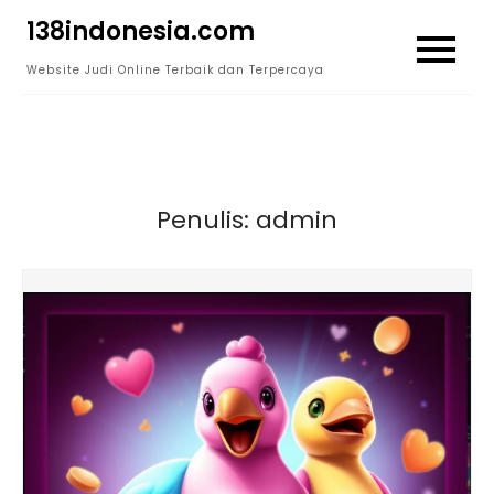
Skip
138indonesia.com
to
Website Judi Online Terbaik dan Terpercaya
content
Penulis:
admin