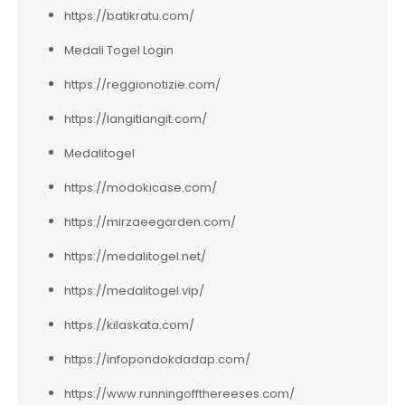
https://batikratu.com/
Medali Togel Login
https://reggionotizie.com/
https://langitlangit.com/
Medalitogel
https://modokicase.com/
https://mirzaeegarden.com/
https://medalitogel.net/
https://medalitogel.vip/
https://kilaskata.com/
https://infopondokdadap.com/
https://www.runningoffthereeses.com/