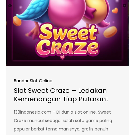
Bandar Slot Online
Slot Sweet Craze – Ledakan
Kemenangan Tiap Putaran!
138indonesia.com – Di dunia slot online, Sweet
Craze muncul sebagai salah satu game paling
populer berkat tema manisnya, grafis penuh