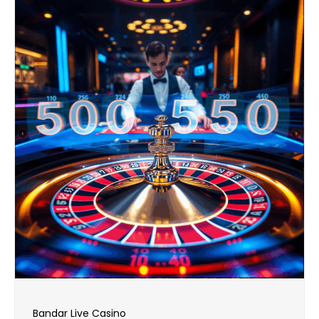
Bandar Live Casino