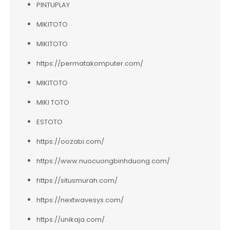
PINTUPLAY
MIKITOTO
MIKITOTO
https://permatakomputer.com/
MIKITOTO
MIKI TOTO
ESTOTO
https://oozabi.com/
https://www.nuocuongbinhduong.com/
https://situsmurah.com/
https://nextwavesys.com/
https://unikaja.com/