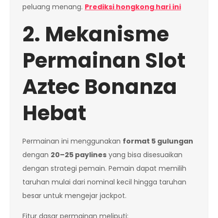
peluang menang.
Prediksi hongkong hari ini
2. Mekanisme
Permainan Slot
Aztec Bonanza
Hebat
Permainan ini menggunakan
format 5 gulungan
dengan
20–25 paylines
yang bisa disesuaikan
dengan strategi pemain. Pemain dapat memilih
taruhan mulai dari nominal kecil hingga taruhan
besar untuk mengejar jackpot.
Fitur dasar permainan meliputi: