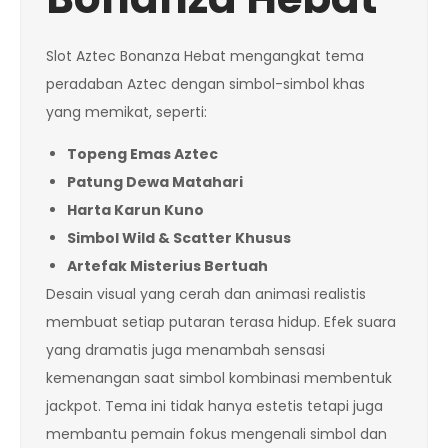
Slot Aztec Bonanza Hebat mengangkat tema
peradaban Aztec dengan simbol-simbol khas
yang memikat, seperti:
Topeng Emas Aztec
Patung Dewa Matahari
Harta Karun Kuno
Simbol Wild & Scatter Khusus
Artefak Misterius Bertuah
Desain visual yang cerah dan animasi realistis
membuat setiap putaran terasa hidup. Efek suara
yang dramatis juga menambah sensasi
kemenangan saat simbol kombinasi membentuk
jackpot. Tema ini tidak hanya estetis tetapi juga
membantu pemain fokus mengenali simbol dan