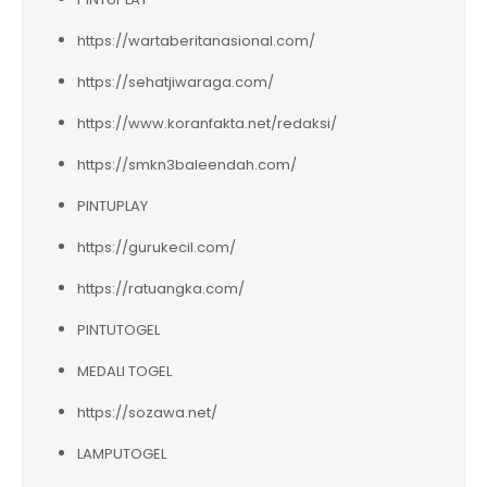
https://wartaberitanasional.com/
https://sehatjiwaraga.com/
https://www.koranfakta.net/redaksi/
https://smkn3baleendah.com/
PINTUPLAY
https://gurukecil.com/
https://ratuangka.com/
PINTUTOGEL
MEDALI TOGEL
https://sozawa.net/
LAMPUTOGEL