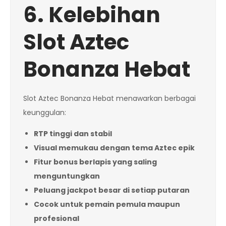
6. Kelebihan
Slot Aztec
Bonanza Hebat
Slot Aztec Bonanza Hebat menawarkan berbagai
keunggulan:
RTP tinggi dan stabil
Visual memukau dengan tema Aztec epik
Fitur bonus berlapis yang saling
menguntungkan
Peluang jackpot besar di setiap putaran
Cocok untuk pemain pemula maupun
profesional