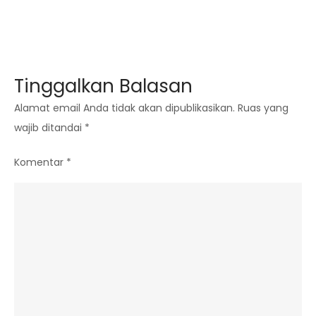
Tinggalkan Balasan
Alamat email Anda tidak akan dipublikasikan.
Ruas yang
wajib ditandai
*
Komentar
*