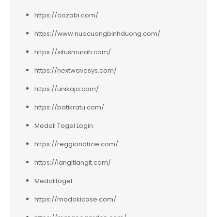
https://oozabi.com/
https://www.nuocuongbinhduong.com/
https://situsmurah.com/
https://nextwavesys.com/
https://unikaja.com/
https://batikratu.com/
Medali Togel Login
https://reggionotizie.com/
https://langitlangit.com/
Medalitogel
https://modokicase.com/