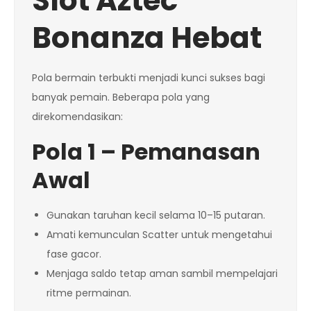
Slot Aztec
Bonanza Hebat
Pola bermain terbukti menjadi kunci sukses bagi
banyak pemain. Beberapa pola yang
direkomendasikan:
Pola 1 – Pemanasan
Awal
Gunakan taruhan kecil selama 10–15 putaran.
Amati kemunculan Scatter untuk mengetahui
fase gacor.
Menjaga saldo tetap aman sambil mempelajari
ritme permainan.