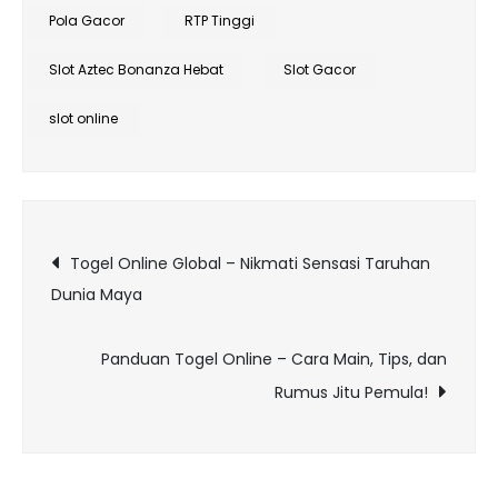
–
Pola Gacor
RTP Tinggi
Petualangan
Slot Aztec Bonanza Hebat
Slot Gacor
&
Jackpot
slot online
Tiada
Batas
Navigasi
Togel Online Global – Nikmati Sensasi Taruhan
Dunia Maya
pos
Panduan Togel Online – Cara Main, Tips, dan
Rumus Jitu Pemula!