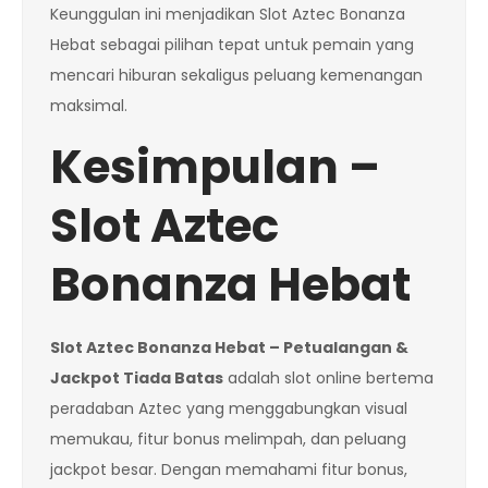
Keunggulan ini menjadikan Slot Aztec Bonanza
Hebat sebagai pilihan tepat untuk pemain yang
mencari hiburan sekaligus peluang kemenangan
maksimal.
Kesimpulan –
Slot Aztec
Bonanza Hebat
Slot Aztec Bonanza Hebat – Petualangan &
Jackpot Tiada Batas
adalah slot online bertema
peradaban Aztec yang menggabungkan visual
memukau, fitur bonus melimpah, dan peluang
jackpot besar. Dengan memahami fitur bonus,