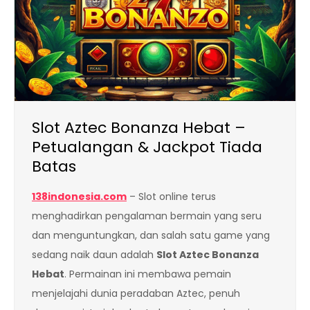
Slot Aztec Bonanza Hebat –
Petualangan & Jackpot Tiada
Batas
138indonesia.com
– Slot online terus
menghadirkan pengalaman bermain yang seru
dan menguntungkan, dan salah satu game yang
sedang naik daun adalah
Slot Aztec Bonanza
Hebat
. Permainan ini membawa pemain
menjelajahi dunia peradaban Aztec, penuh