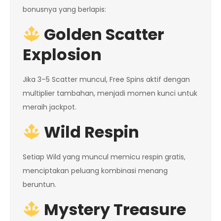
bonusnya yang berlapis:
Golden Scatter
Explosion
Jika 3–5 Scatter muncul, Free Spins aktif dengan
multiplier tambahan, menjadi momen kunci untuk
meraih jackpot.
Wild Respin
Setiap Wild yang muncul memicu respin gratis,
menciptakan peluang kombinasi menang
beruntun.
Mystery Treasure