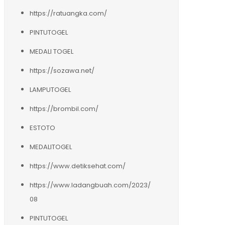
https://ratuangka.com/
PINTUTOGEL
MEDALI TOGEL
https://sozawa.net/
LAMPUTOGEL
https://brombil.com/
ESTOTO
MEDALITOGEL
https://www.detiksehat.com/
https://www.ladangbuah.com/2023/
08
PINTUTOGEL