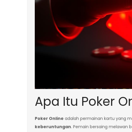
Apa Itu Poker O
Poker Online
adalah permainan kartu yang 
keberuntungan
. Pemain bersaing melawan 