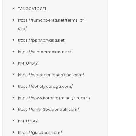
TANGGATOGEL
https://rumahberita.net/terms-of-
use/
https://pppharyana.net
https://sumbermakmur.net
PINTUPLAY
https://wartaberitanasional.com/
https://sehatjiwaraga.com/
https://www.koranfakta.net/redaksi/
https://smkn3baleendah.com/
PINTUPLAY
https://gurukecil.com/