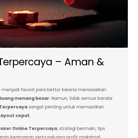
 Terpercaya – Aman &
e
menjadi favorit para bettor karena menawarkan
peluang menang besar
. Namun, tidak semua bandar
 Terpercaya
sangat penting untuk memastikan
payout cepat
.
oker Online Terpercaya
, strategi bermain, tips
min keamanan serta peluang profit maksimal.