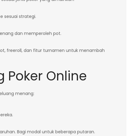
e sesuai strategi.
 menang dan memperoleh pot.
t, freeroll, dan fitur turnamen untuk menambah
 Poker Online
peluang menang:
ereka.
taruhan. Bagi modal untuk beberapa putaran.