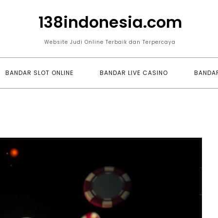
138indonesia.com
Website Judi Online Terbaik dan Terpercaya
BANDAR SLOT ONLINE
BANDAR LIVE CASINO
BANDAR