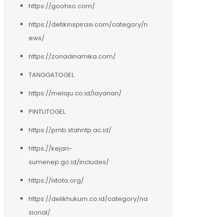
https://goohso.com/
https://detikinspirasi.com/category/n
ews/
https://zonadinamika.com/
TANGGATOGEL
https://melaju.co.id/layanan/
PINTUTOGEL
https://pmb.stahntp.ac.id/
https://kejari-
sumenep.go.id/includes/
https://lxtoto.org/
https://delikhukum.co.id/category/na
sional/