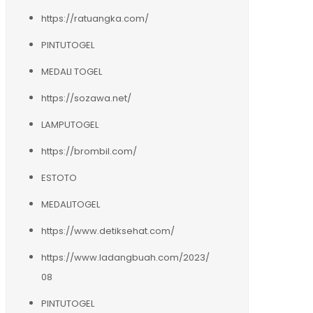
https://ratuangka.com/
PINTUTOGEL
MEDALI TOGEL
https://sozawa.net/
LAMPUTOGEL
https://brombil.com/
ESTOTO
MEDALITOGEL
https://www.detiksehat.com/
https://www.ladangbuah.com/2023/
08
PINTUTOGEL