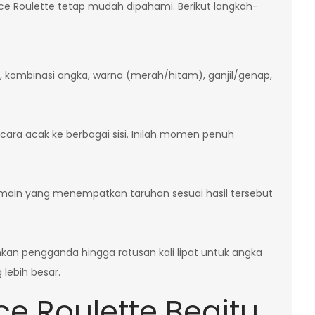
e Roulette tetap mudah dipahami. Berikut langkah-
 kombinasi angka, warna (merah/hitam), ganjil/genap,
cara acak ke berbagai sisi. Inilah momen penuh
Pemain yang menempatkan taruhan sesuai hasil tersebut
an pengganda hingga ratusan kali lipat untuk angka
lebih besar.
 Roulette Begitu