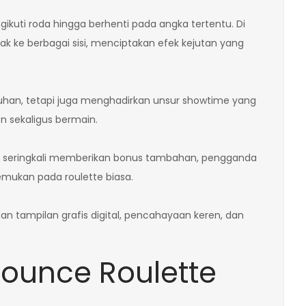
ngikuti roda hingga berhenti pada angka tertentu. Di
ak ke berbagai sisi, menciptakan efek kejutan yang
uhan, tetapi juga menghadirkan unsur showtime yang
 sekaligus bermain.
e seringkali memberikan bonus tambahan, pengganda
itemukan pada roulette biasa.
n tampilan grafis digital, pencahayaan keren, dan
ounce Roulette