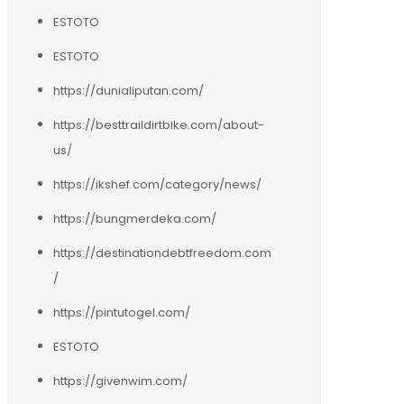
ESTOTO
ESTOTO
https://dunialiputan.com/
https://besttraildirtbike.com/about-
us/
https://ikshef.com/category/news/
https://bungmerdeka.com/
https://destinationdebtfreedom.com
/
https://pintutogel.com/
ESTOTO
https://givenwim.com/