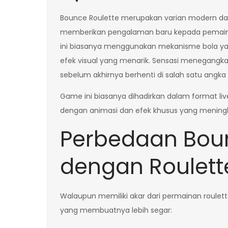
Bounce Roulette merupakan varian modern da
memberikan pengalaman baru kepada pemain. A
ini biasanya menggunakan mekanisme bola ya
efek visual yang menarik. Sensasi menegangk
sebelum akhirnya berhenti di salah satu angka
Game ini biasanya dihadirkan dalam format liv
dengan animasi dan efek khusus yang mening
Perbedaan Boun
dengan Roulette
Walaupun memiliki akar dari permainan roulet
yang membuatnya lebih segar: