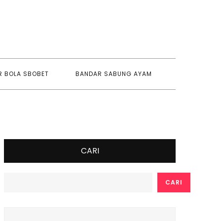
 BOLA SBOBET
BANDAR SABUNG AYAM
CARI
CARI