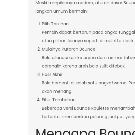
Meski tampilannya modern, aturan dasar Bounc
langkah umum bermain:
Pilih Taruhan
Pemain dapat bertaruh pada angka tunggal,
atau pilihan lainnya seperti di roulette klasik.
Mulainya Putaran Bounce
Bola diluncurkan ke arena dan memantul se
adrenalin karena arah bola sulit ditebak.
Hasil Akhir
Bola berhenti di salah satu angka/warna. 
akan menang.
Fitur Tambahan
Beberapa versi Bounce Roulette menambahk
tertentu, memberikan peluang jackpot yang 
Mengapa Bounce