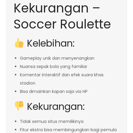
Kekurangan –
Soccer Roulette
Kelebihan:
Gameplay unik dan menyenangkan
Nuansa sepak bola yang familiar
Komentar interaktif dan efek suara khas
stadion
Bisa dimainkan kapan saja via HP
Kekurangan:
Tidak semua situs memilikinya
Fitur ekstra bisa membingungkan bagi pemula