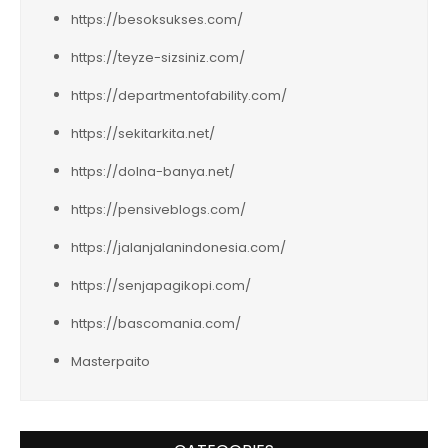
https://besoksukses.com/
https://teyze-sizsiniz.com/
https://departmentofability.com/
https://sekitarkita.net/
https://dolna-banya.net/
https://pensiveblogs.com/
https://jalanjalanindonesia.com/
https://senjapagikopi.com/
https://bascomania.com/
Masterpaito