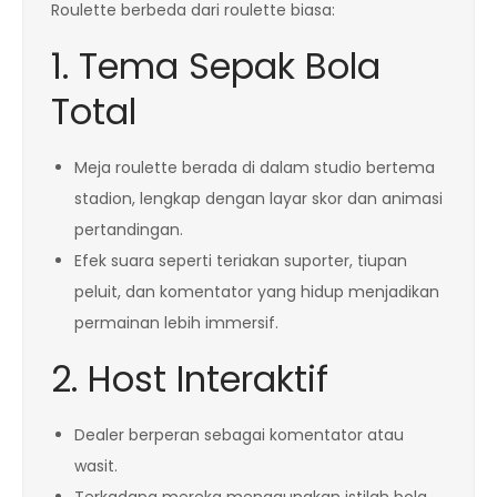
Roulette berbeda dari roulette biasa:
1. Tema Sepak Bola
Total
Meja roulette berada di dalam studio bertema
stadion, lengkap dengan layar skor dan animasi
pertandingan.
Efek suara seperti teriakan suporter, tiupan
peluit, dan komentator yang hidup menjadikan
permainan lebih immersif.
2. Host Interaktif
Dealer berperan sebagai komentator atau
wasit.