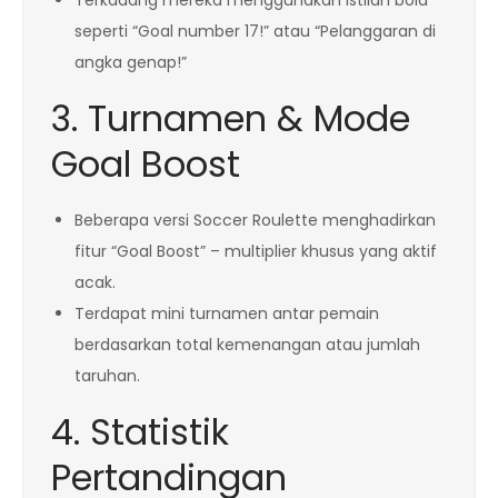
Terkadang mereka menggunakan istilah bola
seperti “Goal number 17!” atau “Pelanggaran di
angka genap!”
3. Turnamen & Mode
Goal Boost
Beberapa versi Soccer Roulette menghadirkan
fitur “Goal Boost” – multiplier khusus yang aktif
acak.
Terdapat mini turnamen antar pemain
berdasarkan total kemenangan atau jumlah
taruhan.
4. Statistik
Pertandingan