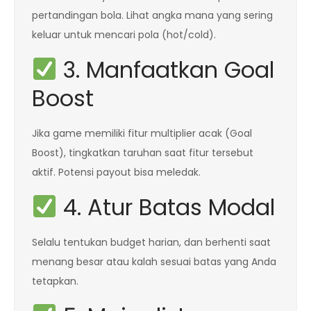
pertandingan bola. Lihat angka mana yang sering
keluar untuk mencari pola (hot/cold).
3. Manfaatkan Goal
Boost
Jika game memiliki fitur multiplier acak (Goal
Boost), tingkatkan taruhan saat fitur tersebut
aktif. Potensi payout bisa meledak.
4. Atur Batas Modal
Selalu tentukan budget harian, dan berhenti saat
menang besar atau kalah sesuai batas yang Anda
tetapkan.