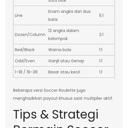
satu blok
Enam angka dari dua
Line
5:1
baris
12 angka dalam
Dozen/Column
2:1
kelompok
Red/Black
Warna bola
1:1
Odd/Even
Ganjil atau Genap
1:1
1–18 / 19–36
Besar atau kecil
1:1
Beberapa versi Soccer Roulette juga
menghadirkan payout khusus saat multiplier aktif.
Tips & Strategi