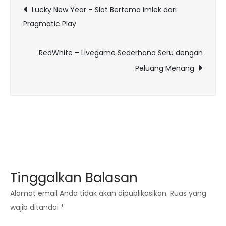
Navigasi
Lucky New Year – Slot Bertema Imlek dari
Pragmatic Play
pos
RedWhite – Livegame Sederhana Seru dengan
Peluang Menang
Tinggalkan Balasan
Alamat email Anda tidak akan dipublikasikan.
Ruas yang
wajib ditandai
*