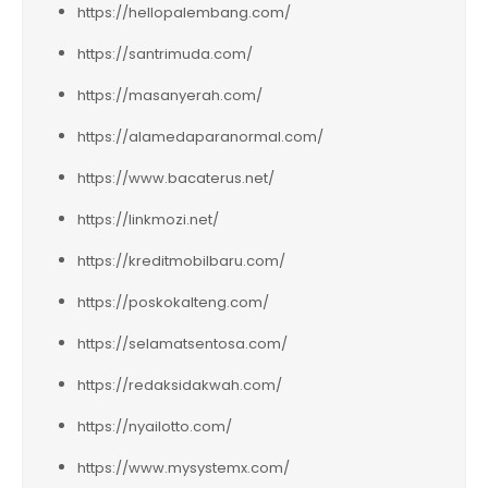
https://hellopalembang.com/
https://santrimuda.com/
https://masanyerah.com/
https://alamedaparanormal.com/
https://www.bacaterus.net/
https://linkmozi.net/
https://kreditmobilbaru.com/
https://poskokalteng.com/
https://selamatsentosa.com/
https://redaksidakwah.com/
https://nyailotto.com/
https://www.mysystemx.com/