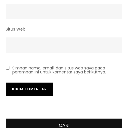
Situs Web
Simpan nama, email, dan situs web saya pada
peramban ini untuk komentar saya berikutnya.
CARI