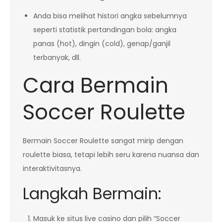
Anda bisa melihat histori angka sebelumnya
seperti statistik pertandingan bola: angka
panas (hot), dingin (cold), genap/ganjil
terbanyak, dll.
Cara Bermain
Soccer Roulette
Bermain Soccer Roulette sangat mirip dengan
roulette biasa, tetapi lebih seru karena nuansa dan
interaktivitasnya.
Langkah Bermain:
Masuk ke situs live casino dan pilih “Soccer