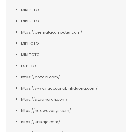
MIKITOTO
MIKITOTO
https://permatakomputer.com/
MIKITOTO
MIKI TOTO
ESTOTO
https://oozabi.com/
https://www.nuocuongbinhduong.com/
https://situsmurah.com/
https://nextwavesys.com/
https://unikaja.com/