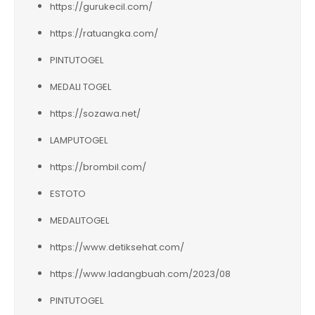
https://gurukecil.com/
https://ratuangka.com/
PINTUTOGEL
MEDALI TOGEL
https://sozawa.net/
LAMPUTOGEL
https://brombil.com/
ESTOTO
MEDALITOGEL
https://www.detiksehat.com/
https://www.ladangbuah.com/2023/08
PINTUTOGEL