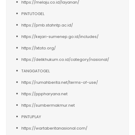
https://melaju.co.id/layanan/
PINTUTOGEL
https://pmb.stahntp.ac.id/
https://kejari-sumenep.go.id/includes/
https://lxtoto.org/
https://delikhukum.co.id/category/nasional/
TANGGATOGEL
https://rumahberita.net/terms-of-use/
https://pppharyana.net
https://sumbermakmur.net
PINTUPLAY
https://wartaberitanasional.com/