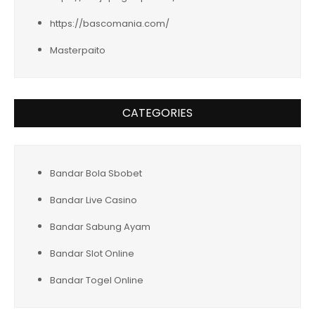
https://bascomania.com/
Masterpaito
CATEGORIES
Bandar Bola Sbobet
Bandar Live Casino
Bandar Sabung Ayam
Bandar Slot Online
Bandar Togel Online