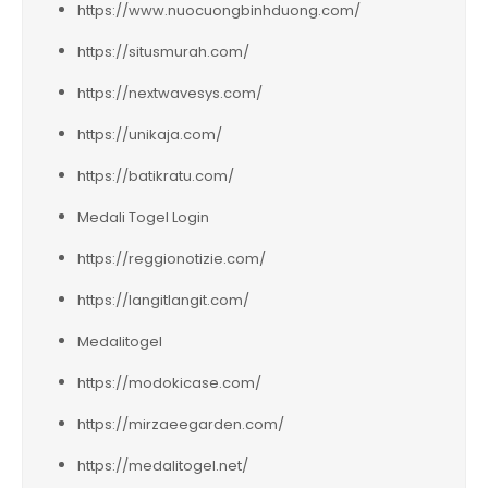
https://www.nuocuongbinhduong.com/
https://situsmurah.com/
https://nextwavesys.com/
https://unikaja.com/
https://batikratu.com/
Medali Togel Login
https://reggionotizie.com/
https://langitlangit.com/
Medalitogel
https://modokicase.com/
https://mirzaeegarden.com/
https://medalitogel.net/