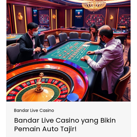
Bandar Live Casino
Bandar Live Casino yang Bikin
Pemain Auto Tajir!