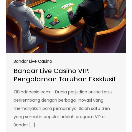
Bandar Live Casino
Bandar Live Casino VIP:
Pengalaman Taruhan Eksklusif
138indonesia.com – Dunia perjudian online terus
berkembang dengan berbagai inovasi yang
memanjakan para pemainnya. Salah satu tren
yang semakin populer adalah program VIP di
Bandar […]