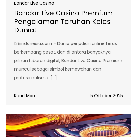
Bandar Live Casino
Bandar Live Casino Premium –
Pengalaman Taruhan Kelas
Dunia!
138indonesia.com – Dunia perjudian online terus
berkembang pesat, dan di antara banyaknya
pilihan hiburan digital, Bandar Live Casino Premium
muncul sebagai simbol kemewahan dan
profesionalisme. […]
Read More
15 Oktober 2025