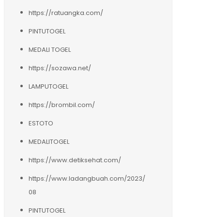
https://ratuangka.com/
PINTUTOGEL
MEDALI TOGEL
https://sozawa.net/
LAMPUTOGEL
https://brombil.com/
ESTOTO
MEDALITOGEL
https://www.detiksehat.com/
https://www.ladangbuah.com/2023/
08
PINTUTOGEL