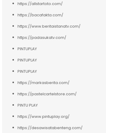
https://allstartoto.com/
https://bacafakta.com/
https://www.beritaistanatv.com/
https://padasukatv.com/
PINTUPLAY
PINTUPLAY
PINTUPLAY
https://markasberita.com/
https://pastelcartelstore.com/
PINTU PLAY
https://www.pintuplay.org/
https://desawisatabenteng.com/