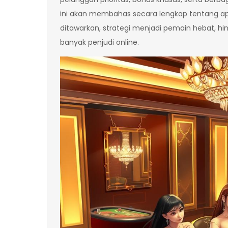
ini akan membahas secara lengkap tentang apa
ditawarkan, strategi menjadi pemain hebat, h
banyak penjudi online.