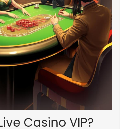
Live Casino VIP?