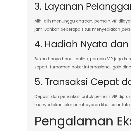
3. Layanan Pelanggan
Alih-alih menunggu antrean, pemain VIP dilay
jam. Bahkan beberapa situs menyediakan
pers
4. Hadiah Nyata dan
Bukan hanya bonus online, pemain VIP juga ker
seperti turnamen poker internasional, gala dinn
5. Transaksi Cepat 
Deposit dan penarikan untuk pemain VIP dipros
menyediakan jalur pembayaran khusus untuk 
Pengalaman Eksk