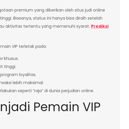
otaan premium yang diberikan oleh situs judi online
ggi. Biasanya, status ini hanya bisa diraih setelah
au aktivitas tertentu yang memenuhi syarat.
Prediksi
ain VIP terletak pada:
er
khusus.
t tinggi.
program loyalitas.
nsaksi lebih maksimal.
lakukan seperti “raja” di dunia perjudian online.
jadi Pemain VIP