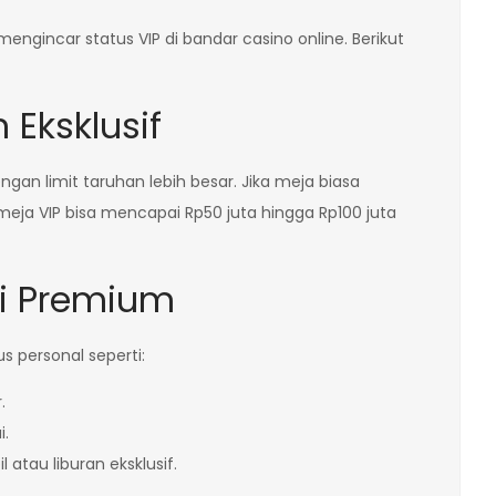
incar status VIP di bandar casino online. Berikut
 Eksklusif
gan limit taruhan lebih besar. Jika meja biasa
ja VIP bisa mencapai Rp50 juta hingga Rp100 juta
si Premium
s personal seperti:
.
i.
atau liburan eksklusif.