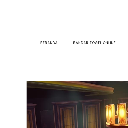
Skip
to
content
BERANDA
BANDAR TOGEL ONLINE