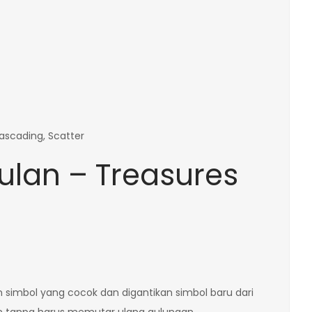
 Cascading, Scatter
gulan – Treasures
simbol yang cocok dan digantikan simbol baru dari