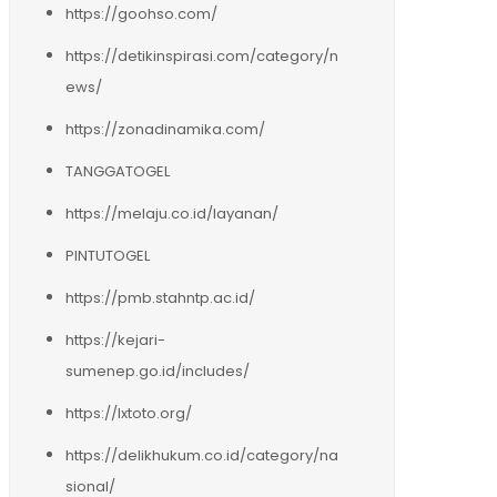
https://goohso.com/
https://detikinspirasi.com/category/n
ews/
https://zonadinamika.com/
TANGGATOGEL
https://melaju.co.id/layanan/
PINTUTOGEL
https://pmb.stahntp.ac.id/
https://kejari-
sumenep.go.id/includes/
https://lxtoto.org/
https://delikhukum.co.id/category/na
sional/