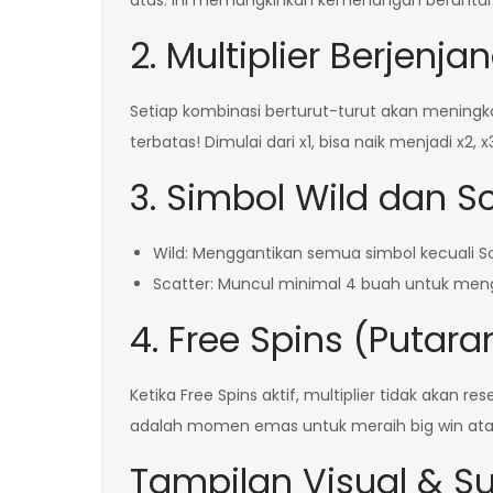
atas. Ini memungkinkan kemenangan beruntun
2. Multiplier Berjenja
Setiap kombinasi berturut-turut akan meningk
terbatas! Dimulai dari x1, bisa naik menjadi x2, 
3. Simbol Wild dan S
Wild: Menggantikan semua simbol kecuali Sc
Scatter: Muncul minimal 4 buah untuk menga
4. Free Spins (Putara
Ketika Free Spins aktif, multiplier tidak akan r
adalah momen emas untuk meraih big win ata
Tampilan Visual & S