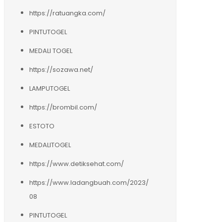
https://ratuangka.com/
PINTUTOGEL
MEDALI TOGEL
https://sozawa.net/
LAMPUTOGEL
https://brombil.com/
ESTOTO
MEDALITOGEL
https://www.detiksehat.com/
https://www.ladangbuah.com/2023/
08
PINTUTOGEL