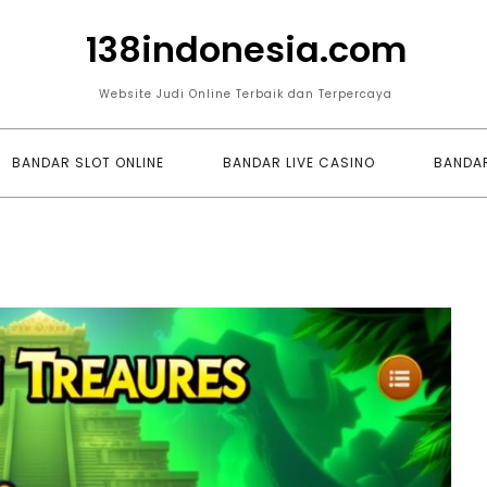
138indonesia.com
Website Judi Online Terbaik dan Terpercaya
BANDAR SLOT ONLINE
BANDAR LIVE CASINO
BANDAR