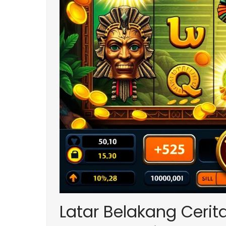
Latar Belakang Cerit