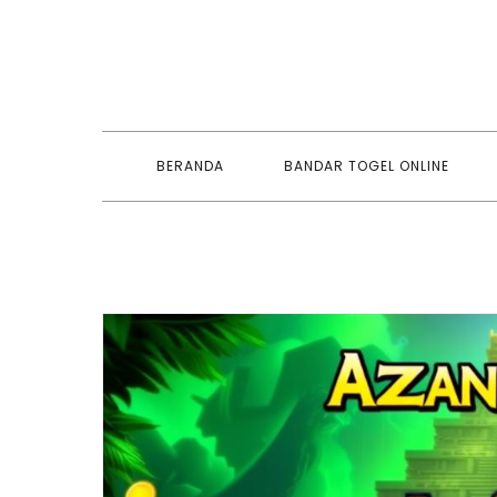
Skip
to
content
BERANDA
BANDAR TOGEL ONLINE