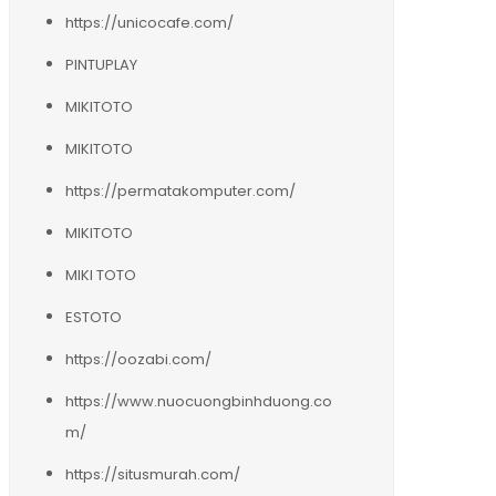
https://unicocafe.com/
PINTUPLAY
MIKITOTO
MIKITOTO
https://permatakomputer.com/
MIKITOTO
MIKI TOTO
ESTOTO
https://oozabi.com/
https://www.nuocuongbinhduong.co
m/
https://situsmurah.com/