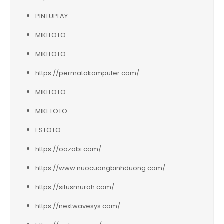
PINTUPLAY
MIKITOTO
MIKITOTO
https://permatakomputer.com/
MIKITOTO
MIKI TOTO
ESTOTO
https://oozabi.com/
https://www.nuocuongbinhduong.com/
https://situsmurah.com/
https://nextwavesys.com/