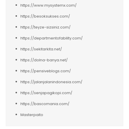
https://www.mysystemx.com/
https://besoksukses.com/
https://teyze-sizsiniz.com/
https://departmentofability.com/
https://sekitarkita.net/
https://dolna-banya.net/
https://pensiveblogs.com/
https://jalanjalanindonesia.com/
https://senjapagikopi.com/
https://bascomania.com/
Masterpaito