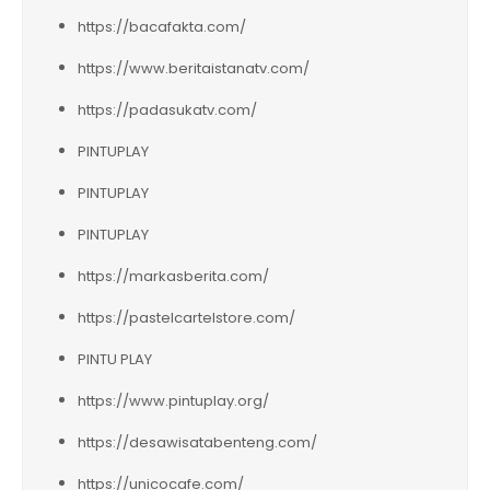
https://bacafakta.com/
https://www.beritaistanatv.com/
https://padasukatv.com/
PINTUPLAY
PINTUPLAY
PINTUPLAY
https://markasberita.com/
https://pastelcartelstore.com/
PINTU PLAY
https://www.pintuplay.org/
https://desawisatabenteng.com/
https://unicocafe.com/