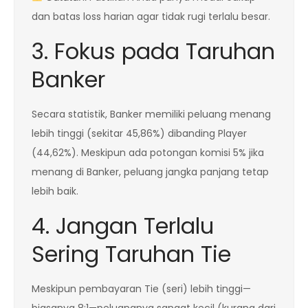
dan batas loss harian agar tidak rugi terlalu besar.
3. Fokus pada Taruhan
Banker
Secara statistik, Banker memiliki peluang menang
lebih tinggi (sekitar 45,86%) dibanding Player
(44,62%). Meskipun ada potongan komisi 5% jika
menang di Banker, peluang jangka panjang tetap
lebih baik.
4. Jangan Terlalu
Sering Taruhan Tie
Meskipun pembayaran Tie (seri) lebih tinggi—