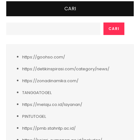
CARI
CARI
https://goohso.com/
https://detikinspirasi.com/category/news/
https://zonadinamika.com/
TANGGATOGEL
https://melaju.co.id/layanan/
PINTUTOGEL
https://pmb.stahntp.ac.id/