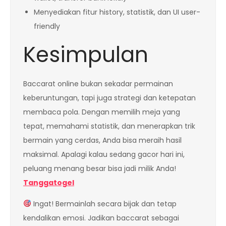
Menyediakan fitur history, statistik, dan UI user-
friendly
Kesimpulan
Baccarat online bukan sekadar permainan
keberuntungan, tapi juga strategi dan ketepatan
membaca pola. Dengan memilih meja yang
tepat, memahami statistik, dan menerapkan trik
bermain yang cerdas, Anda bisa meraih hasil
maksimal. Apalagi kalau sedang gacor hari ini,
peluang menang besar bisa jadi milik Anda!
Tanggatogel
Ingat! Bermainlah secara bijak dan tetap
kendalikan emosi. Jadikan baccarat sebagai