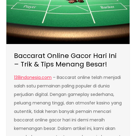
Baccarat Online Gacor Hari Ini
– Trik & Tips Menang Besar!
138indonesia.com
– Baccarat online telah menjadi
salah satu permainan paling populer di dunia
perjudian digital. Dengan gameplay sederhana,
peluang menang tinggi, dan atmosfer kasino yang
autentik, tidak heran banyak pemain mencari
baccarat online gacor hari ini demi meraih
kemenangan besar. Dalam artikel ini, kami akan