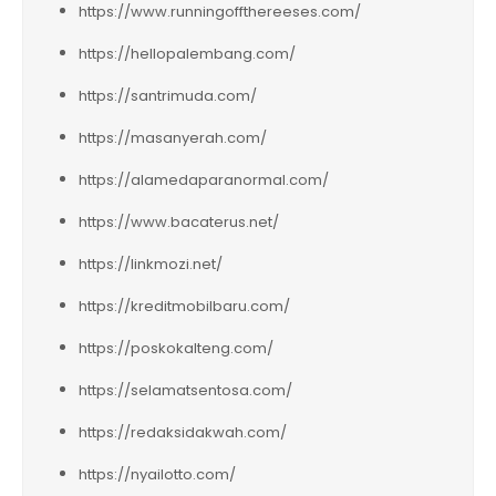
https://www.runningoffthereeses.com/
https://hellopalembang.com/
https://santrimuda.com/
https://masanyerah.com/
https://alamedaparanormal.com/
https://www.bacaterus.net/
https://linkmozi.net/
https://kreditmobilbaru.com/
https://poskokalteng.com/
https://selamatsentosa.com/
https://redaksidakwah.com/
https://nyailotto.com/