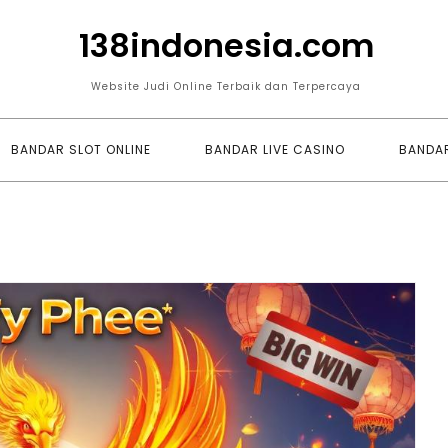
138indonesia.com
Website Judi Online Terbaik dan Terpercaya
BANDAR SLOT ONLINE
BANDAR LIVE CASINO
BANDAR