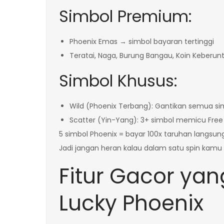
Simbol Premium:
Phoenix Emas → simbol bayaran tertinggi
Teratai, Naga, Burung Bangau, Koin Keberu
Simbol Khusus:
Wild (Phoenix Terbang): Gantikan semua sim
Scatter (Yin-Yang): 3+ simbol memicu Free
5 simbol Phoenix = bayar 100x taruhan langsun
Jadi jangan heran kalau dalam satu spin kamu 
Fitur Gacor yan
Lucky Phoenix