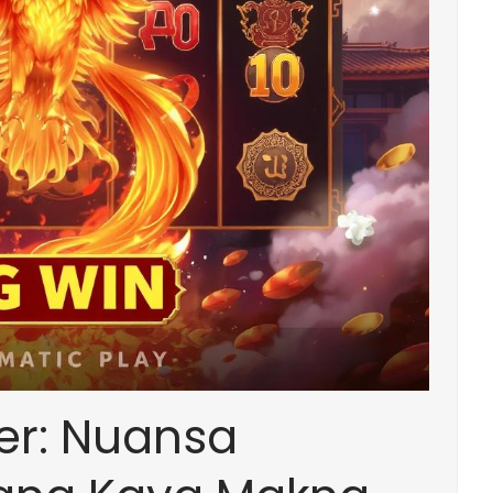
er: Nuansa