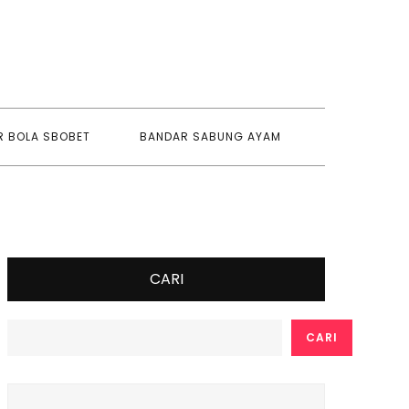
 BOLA SBOBET
BANDAR SABUNG AYAM
CARI
CARI