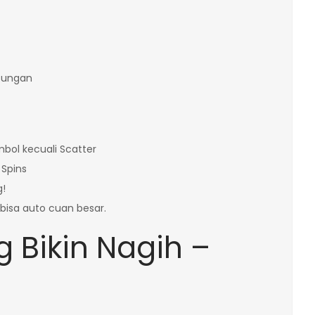
ntungan
bol kecuali Scatter
 Spins
g!
bisa auto cuan besar.
g Bikin Nagih –