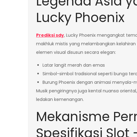
Legenda Asia y
Lucky Phoenix
Prediksi sdy
, Lucky Phoenix mengangkat tem
makhluk mistis yang melambangkan kelahiran
elemen visual disusun secara elegan:
Latar langit merah dan emas
Simbol-simbol tradisional seperti bunga ter
Burung Phoenix dengan animasi menyala
Musik pengiringnya juga kental nuansa orien
ledakan kemenangan.
Mekanisme Per
Spesifikasi Slot