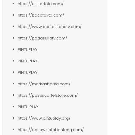
https://allstartoto.com/
https://bacafakta.com/
https://www.beritaistanatv.com/
https://padasukatv.com/
PINTUPLAY
PINTUPLAY
PINTUPLAY
https://markasberita.com/
https://pastelcartelstore.com/
PINTU PLAY
https://www.pintuplay.org/
https://desawisatabenteng.com/