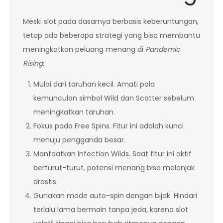
Meski slot pada dasarnya berbasis keberuntungan,
tetap ada beberapa strategi yang bisa membantu
meningkatkan peluang menang di
Pandemic
Rising
:
Mulai dari taruhan kecil. Amati pola
kemunculan simbol Wild dan Scatter sebelum
meningkatkan taruhan.
Fokus pada Free Spins. Fitur ini adalah kunci
menuju pengganda besar.
Manfaatkan Infection Wilds. Saat fitur ini aktif
berturut-turut, potensi menang bisa melonjak
drastis.
Gunakan mode auto-spin dengan bijak. Hindari
terlalu lama bermain tanpa jeda, karena slot