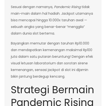
Sesuai dengan namanya,
Pandemic Rising
tidak
main-main dalam hal hadiah. Jackpot utamanya
bisa mencapai hingga 10.000x taruhan awal —
sebuah angka yang benar-benar “menggila”
dalam dunia slot bertema.
Bayangkan memutar dengan taruhan Rp10.000
dan mendapatkan kemenangan maksimal Rp100
juta dalam satu putaran beruntung! Dengan efek
visual letusan laboratorium dan sorotan sirene
kemenangan, sensasi jackpot di slot ini dijamin
bikin jantung berdegup kencang.
Strategi Bermain
Pandemic Rising