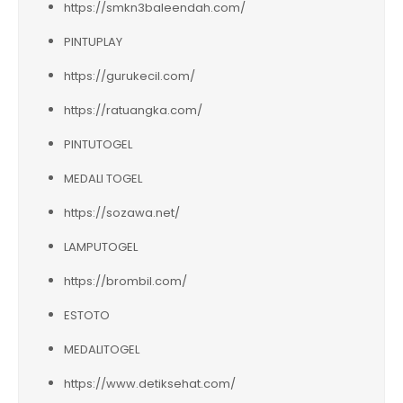
https://smkn3baleendah.com/
PINTUPLAY
https://gurukecil.com/
https://ratuangka.com/
PINTUTOGEL
MEDALI TOGEL
https://sozawa.net/
LAMPUTOGEL
https://brombil.com/
ESTOTO
MEDALITOGEL
https://www.detiksehat.com/