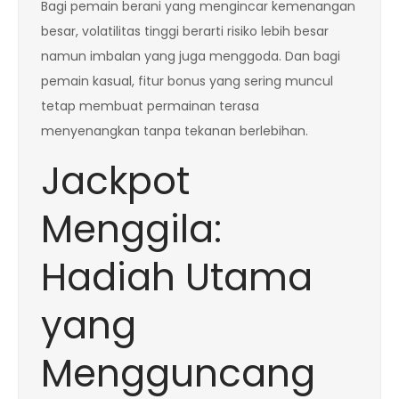
Bagi pemain berani yang mengincar kemenangan
besar, volatilitas tinggi berarti risiko lebih besar
namun imbalan yang juga menggoda. Dan bagi
pemain kasual, fitur bonus yang sering muncul
tetap membuat permainan terasa
menyenangkan tanpa tekanan berlebihan.
Jackpot
Menggila:
Hadiah Utama
yang
Mengguncang