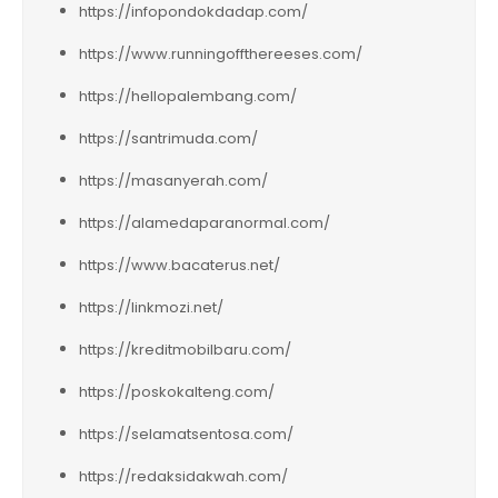
https://infopondokdadap.com/
https://www.runningoffthereeses.com/
https://hellopalembang.com/
https://santrimuda.com/
https://masanyerah.com/
https://alamedaparanormal.com/
https://www.bacaterus.net/
https://linkmozi.net/
https://kreditmobilbaru.com/
https://poskokalteng.com/
https://selamatsentosa.com/
https://redaksidakwah.com/