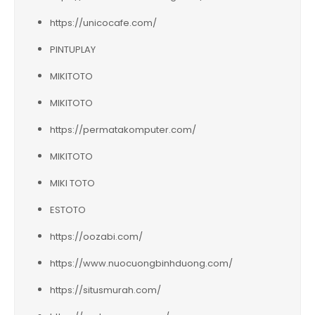
https://unicocafe.com/
PINTUPLAY
MIKITOTO
MIKITOTO
https://permatakomputer.com/
MIKITOTO
MIKI TOTO
ESTOTO
https://oozabi.com/
https://www.nuocuongbinhduong.com/
https://situsmurah.com/