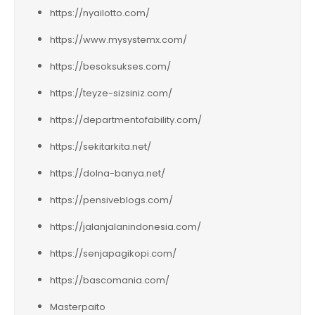
https://nyailotto.com/
https://www.mysystemx.com/
https://besoksukses.com/
https://teyze-sizsiniz.com/
https://departmentofability.com/
https://sekitarkita.net/
https://dolna-banya.net/
https://pensiveblogs.com/
https://jalanjalanindonesia.com/
https://senjapagikopi.com/
https://bascomania.com/
Masterpaito