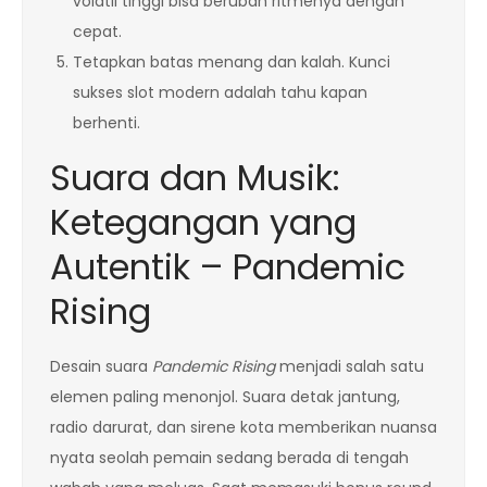
volatil tinggi bisa berubah ritmenya dengan
cepat.
Tetapkan batas menang dan kalah. Kunci
sukses slot modern adalah tahu kapan
berhenti.
Suara dan Musik:
Ketegangan yang
Autentik – Pandemic
Rising
Desain suara
Pandemic Rising
menjadi salah satu
elemen paling menonjol. Suara detak jantung,
radio darurat, dan sirene kota memberikan nuansa
nyata seolah pemain sedang berada di tengah