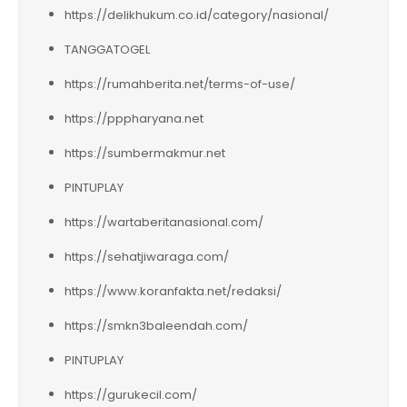
https://delikhukum.co.id/category/nasional/
TANGGATOGEL
https://rumahberita.net/terms-of-use/
https://pppharyana.net
https://sumbermakmur.net
PINTUPLAY
https://wartaberitanasional.com/
https://sehatjiwaraga.com/
https://www.koranfakta.net/redaksi/
https://smkn3baleendah.com/
PINTUPLAY
https://gurukecil.com/