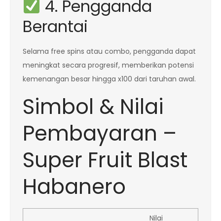
4. Pengganda
Berantai
Selama free spins atau combo, pengganda dapat
meningkat secara progresif, memberikan potensi
kemenangan besar hingga x100 dari taruhan awal.
Simbol & Nilai
Pembayaran –
Super Fruit Blast
Habanero
Nilai