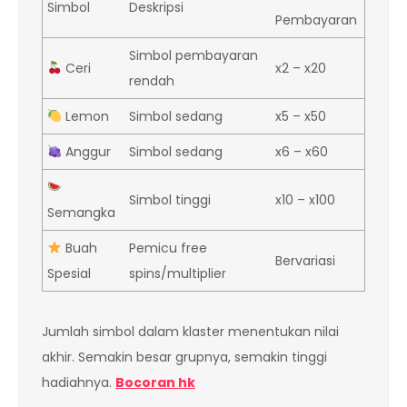
Simbol
Deskripsi
Pembayaran
Simbol pembayaran
Ceri
x2 – x20
rendah
Lemon
Simbol sedang
x5 – x50
Anggur
Simbol sedang
x6 – x60
Simbol tinggi
x10 – x100
Semangka
Buah
Pemicu free
Bervariasi
Spesial
spins/multiplier
Jumlah simbol dalam klaster menentukan nilai
akhir. Semakin besar grupnya, semakin tinggi
hadiahnya.
Bocoran hk