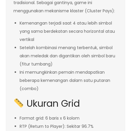
tradisional. Sebagai gantinya, game ini
menggunakan mekanisme klaster (Cluster Pays):
Kemenangan terjadi saat 4 atau lebih simbol
yang sama berdekatan secara horizontal atau
vertikal
Setelah kombinasi menang terbentuk, simbol
akan meledak dan digantikan oleh simbol baru
(fitur tumbang)
Ini memungkinkan pemain mendapatkan
beberapa kemenangan dalam satu putaran
(combo)
Ukuran Grid
Format grid: 6 baris x 6 kolom
RTP (Return to Player): Sekitar 96.7%