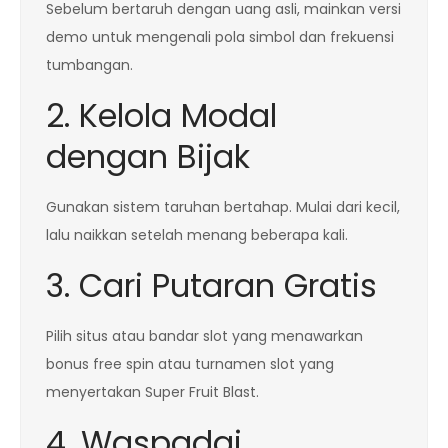
Sebelum bertaruh dengan uang asli, mainkan versi
demo untuk mengenali pola simbol dan frekuensi
tumbangan.
2. Kelola Modal
dengan Bijak
Gunakan sistem taruhan bertahap. Mulai dari kecil,
lalu naikkan setelah menang beberapa kali.
3. Cari Putaran Gratis
Pilih situs atau bandar slot yang menawarkan
bonus free spin atau turnamen slot yang
menyertakan Super Fruit Blast.
4. Waspadai