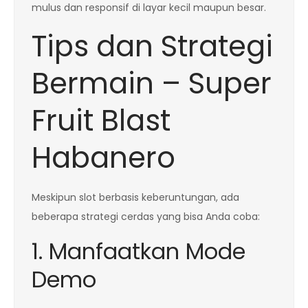
mulus dan responsif di layar kecil maupun besar.
Tips dan Strategi
Bermain – Super
Fruit Blast
Habanero
Meskipun slot berbasis keberuntungan, ada
beberapa strategi cerdas yang bisa Anda coba:
1. Manfaatkan Mode
Demo