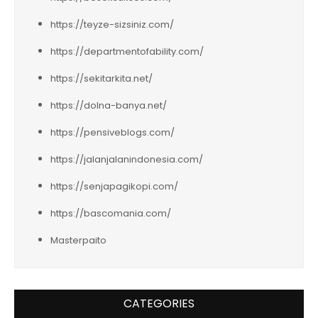
https://teyze-sizsiniz.com/
https://departmentofability.com/
https://sekitarkita.net/
https://dolna-banya.net/
https://pensiveblogs.com/
https://jalanjalanindonesia.com/
https://senjapagikopi.com/
https://bascomania.com/
Masterpaito
CATEGORIES