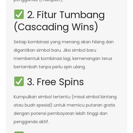
2. Fitur Tumbang
(Cascading Wins)
Setiap kombinasi yang menang akan hilang dan
digantikan simbol baru. Jika simbol baru
membentuk kombinasi lagi, kemenangan terus
bertambah tanpa perlu spin ulang.
3. Free Spins
Kumpulkan simbol tertentu (misal simbol bintang
atau buah spesial) untuk memicu putaran gratis
dengan potensi pembayaran lebih tinggi dan
pengganda aktif.