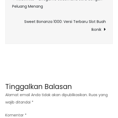
Peluang Menang
pos
Sweet Bonanza 1000: Versi Terbaru Slot Buah
Ikonik
Tinggalkan Balasan
Alamat email Anda tidak akan dipublikasikan.
Ruas yang
wajib ditandai
*
Komentar
*